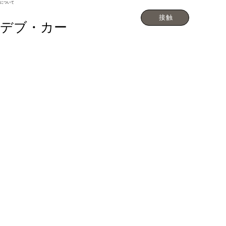
について
接触
デブ・カー