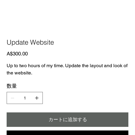
Update Website
価
A$300.00
格
Up to two hours of my time. Update the layout and look of
the website.
数量
カートに追加する